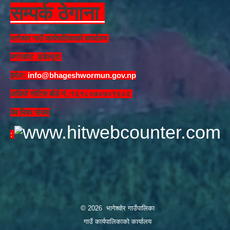
सम्पर्क ठेगाना
भागेश्वर गाउँ कार्यपालिकाको कार्यालय
बगरकोट ,डडेल्धुरा
इमेल:
info@bhageshwormun.gov.np
अडियो नोटिस बोर्ड नं.:१६१८०७०७०९६०२
वेब भिवर संख्या
: ​
© 2026 भागेश्वोर गाउँपालिका
गाउँ कार्यपालिकाको कार्यालय