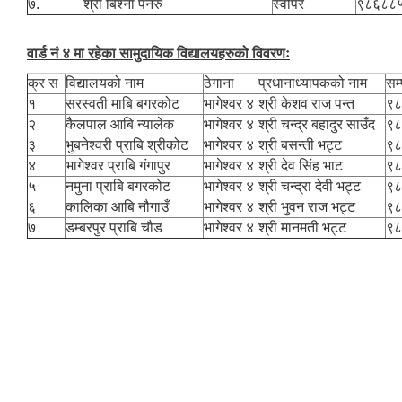
७.
श्री बिश्ना पनेरु
स्वीपर
९८६८८
वार्ड नं ४ मा रहेका सामुदायिक विद्यालयहरुको विवरणः
क्र स
विद्यालयको नाम
ठेगाना
प्रधानाध्यापकको नाम
सम्
१
सरस्वती माबि बगरकोट
भागेश्वर ४
श्री केशव राज पन्त
९८
२
कैलपाल आबि न्यालेक
भागेश्वर ४
श्री चन्द्र बहादुर साउँद
९८
३
भुबनेश्वरी प्राबि श्रीकोट
भागेश्वर ४
श्री बसन्ती भट्ट
९८
४
भागेश्वर प्राबि गंगापुर
भागेश्वर ४
श्री देव सिंह भाट
९८
५
नमुना प्राबि बगरकोट
भागेश्वर ४
श्री चन्द्रा देवी भट्ट
९८
६
कालिका आबि नौगाउँ
भागेश्वर ४
श्री भुवन राज भट्ट
९८
७
डम्बरपुर प्राबि चौड
भागेश्वर ४
श्री मानमती भट्ट
९८