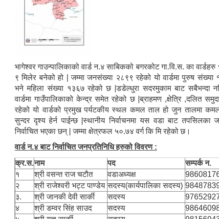
भागेश्वर गाउन्पालिकाको वार्ड न.४ साबिकको बगरकोट गा.वि.स. का वार्डहरु
९ मिलेर बनेको हो | जम्मा जनसंख्या २८९९ रहेको यो वार्डमा पुरुष संख्य
भने महिला संख्या १३६७ रहेको छ |डडेल्धुरा सदरमुकाम बाट सबैभन्दा 
वार्डमा गाउँपालिकाको केन्द्र समेत रहेको छ |ब्राहमण ,क्षेत्रि ,दलित समुद
रहेको यो वार्डको प्रमुख पर्यटकीय स्थल कमल ताल हो जुन तालमा कम
सुन्दर दृश्य हेर्न पाईन्छ |स्थानीय निर्वाचनमा यस वडा बाट तपसिलका ज
निर्वाचित भएका छन् | जम्मा क्षेत्रफल ५०.७४ वर्ग कि मि रहेको छ।
वार्ड न.४ बाट निर्वाचित जनप्रतिनिधि हरुको विवरण :
क्र.स.
नाम
पद
सम्पर्क न.
१
श्री वसन्त राज चटौत
वडाअध्यक्ष
9860817
२
श्री राजेश्वरी भट्ट पाण्डेय
सदस्य(कार्यपालिका सदस्य)
9848783
३.
श्री जानकी देवी सार्की
सदस्य
9765292
४
श्री डम्वर सिंह साउद
सदस्य
9864609