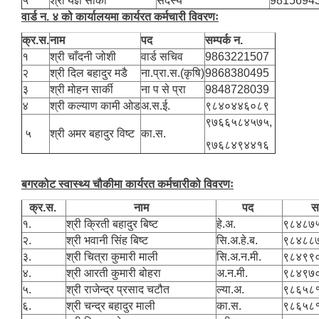
५
श्री यज्ञ सार्की
सदस्य
9815694
वार्ड न. ४ को कार्यालयमा कार्यरत कर्मचारी विवरणः
क्र.स.
नाम
पद
सम्पर्क न.
१
श्री चाँदनी जोशी
वार्ड सचिव
9863221507
२
श्री दिल बहादुर मडै
ना.प्रा.स.(कृषि)
9868380495
३
श्री मोहन सार्की
ना प से प्रा
9848728039
४
श्री कल्याण कामी ओड
अ.स.ई.
९८४०४४६०८९
९७६६५८४५७५,
५
श्री अमर बहादुर विष्ट
का‍.स.
९७६८४९४४१६
बगरकोट स्वास्थ्य चौकीमा कार्यरत कर्मचारीको विवरणः
क्र.स.
नाम
पद
सम
१.
श्री क्रिती बहादुर बिष्ट
हे.अ.
९८४८७
२.
श्री भवानी सिंह बिष्ट
सि.अ.हे.ब.
९८४८८
३.
श्री चित्रा कुमारी माली
सि.अ.न.मी.
९८४९९
४.
श्री आरती कुमारी बोहरा
अ.न.मी.
९८४९७
५.
श्री राजेन्द्र प्रसाद चटौत
ल्या.अ.
९८६५८
६.
श्री चन्द्र बहादुर माली
का.स.
९८६५८