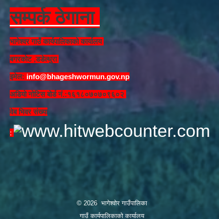
सम्पर्क ठेगाना
भागेश्वर गाउँ कार्यपालिकाको कार्यालय
बगरकोट ,डडेल्धुरा
इमेल:
info@bhageshwormun.gov.np
अडियो नोटिस बोर्ड नं.:१६१८०७०७०९६०२
वेब भिवर संख्या
: ​
© 2026 भागेश्वोर गाउँपालिका
गाउँ कार्यपालिकाको कार्यालय