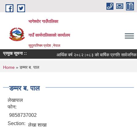
Skip to main content
भागेश्वोर गाउँपालिका
गाउँ कार्यपालिकाको कार्यालय
सुदुरपश्चिम प्रदेश ,नेपाल
प्रमुख सूचना ::
आर्थिक बर्ष २०८२।०८३ को बार्षिक प्रगति सार्वजनिक गर
You are here
Home
» डम्मर ब. पाल
डम्मर ब. पाल
लेखापाल
फोन:
9858737002
Section:
लेखा शाखा