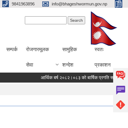
9841963896
info@bhageshwormun.gov.np
Search form
Search
सम्पर्क
रोजगारमूलक
सामुहिक
स्वतः
सेवा
शन्देश
प्रकाशन
आर्थिक बर्ष २०८२।०८३ को बार्षिक प्रगति सार्वजनिक गरिए