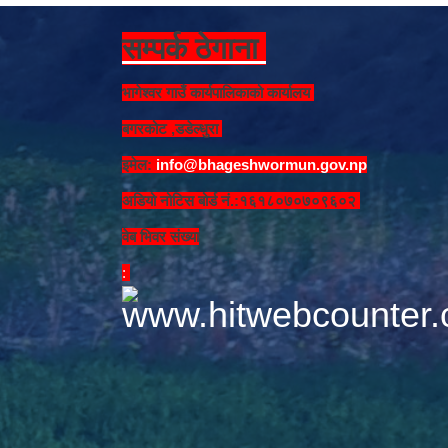
सम्पर्क ठेगाना
भागेश्वर गाउँ कार्यपालिकाको कार्यालय
बगरकोट ,डडेल्धुरा
इमेल:
info@bhageshwormun.gov.np
अडियो नोटिस बोर्ड नं.:१६१८०७०७०९६०२
वेब भिवर संख्या
: ​