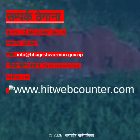
सम्पर्क ठेगाना
भागेश्वर गाउँ कार्यपालिकाको कार्यालय
बगरकोट ,डडेल्धुरा
इमेल:
info@bhageshwormun.gov.np
अडियो नोटिस बोर्ड नं.:१६१८०७०७०९६०२
वेब भिवर संख्या
: ​
© 2026 भागेश्वोर गाउँपालिका