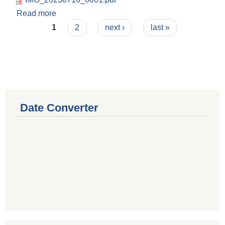
Read more
about आ व २०७९।०८० को वार्षिक खर्च विवरण
Pages
सार्वजनिक।
1
2
next ›
last »
Date Converter