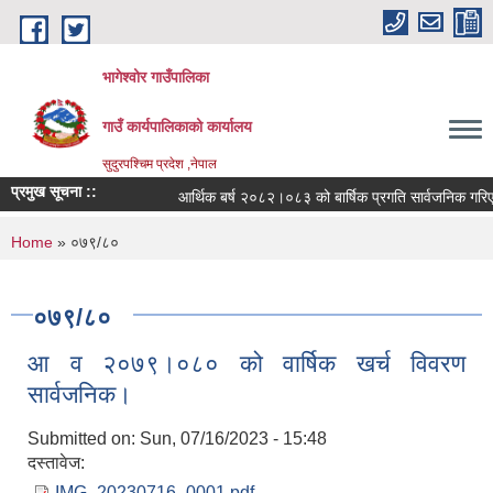
Skip to main content
भागेश्वोर गाउँपालिका
गाउँ कार्यपालिकाको कार्यालय
सुदुरपश्चिम प्रदेश ,नेपाल
प्रमुख सूचना ::
आर्थिक बर्ष २०८२।०८३ को बार्षिक प्रगति सार्वजनिक गरिएक
You are here
Home
» ०७९/८०
०७९/८०
आ व २०७९।०८० को वार्षिक खर्च विवरण
सार्वजनिक।
Submitted on:
Sun, 07/16/2023 - 15:48
दस्तावेज:
IMG_20230716_0001.pdf